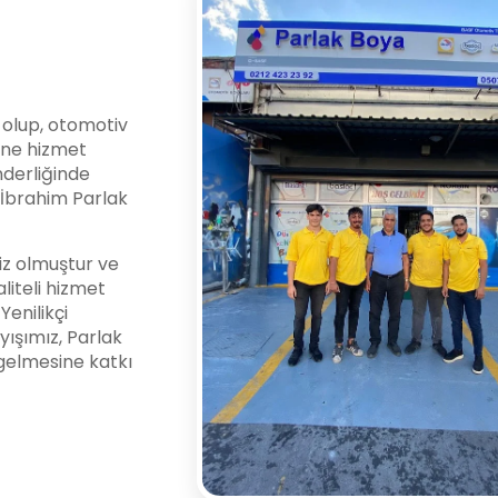
i olup, otomotiv
ine hizmet
nderliğinde
l İbrahim Parlak
z olmuştur ve
liteli hizmet
enilikçi
yışımız, Parlak
gelmesine katkı