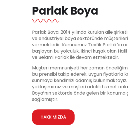
Parlak Boya
Parlak Boya, 2014 yılında kurulan aile şirket
ve endüstriyel boya sektöründe müşteriler
vermektedir. Kurucumuz Tevfik Parlak’ın ö
başlayan bu yolculuk, ikinci kuşak olan Hali
ve Selami Parlak ile devam etmektedir.
Müşteri memnuniyeti her zaman önceliğimi
bu prensibi takip ederek, uygun fiyatlarla ka
sunmaya kendimizi adamış bulunmaktayız. Y
yaklaşımımız ve müşteri odaklı hizmet anla
Boya’nın sektörde önde gelen bir konuma 
sağlamıştır.
HAKKIMIZDA