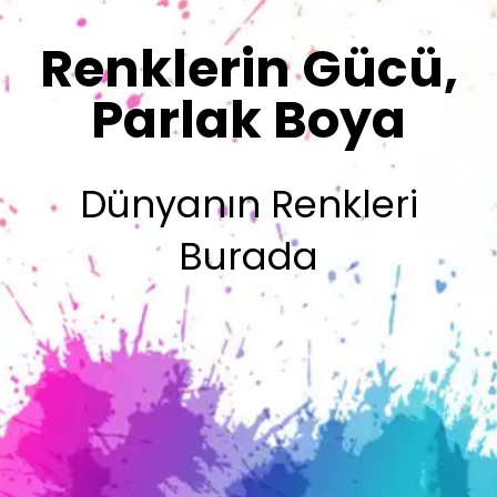
Sizin İmzanız
Olsun