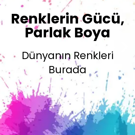
Sizin İmzanız
Olsun