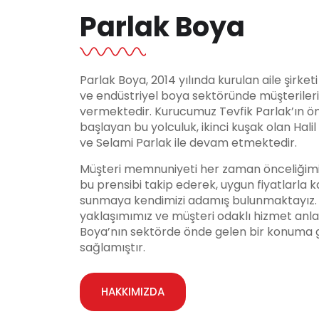
Parlak Boya
Parlak Boya, 2014 yılında kurulan aile şirket
ve endüstriyel boya sektöründe müşteriler
vermektedir. Kurucumuz Tevfik Parlak’ın ö
başlayan bu yolculuk, ikinci kuşak olan Hali
ve Selami Parlak ile devam etmektedir.
Müşteri memnuniyeti her zaman önceliğimi
bu prensibi takip ederek, uygun fiyatlarla ka
sunmaya kendimizi adamış bulunmaktayız. Y
yaklaşımımız ve müşteri odaklı hizmet anla
Boya’nın sektörde önde gelen bir konuma 
sağlamıştır.
HAKKIMIZDA