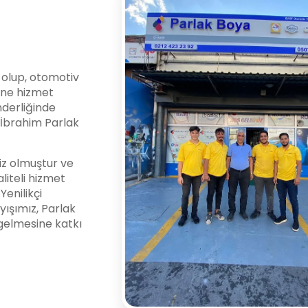
i olup, otomotiv
ine hizmet
nderliğinde
l İbrahim Parlak
z olmuştur ve
liteli hizmet
enilikçi
yışımız, Parlak
gelmesine katkı