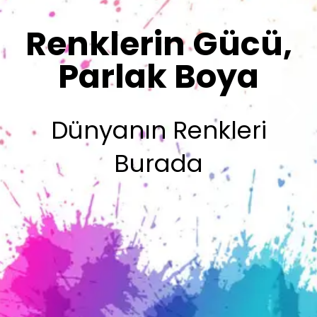
Sizin İmzanız
Olsun