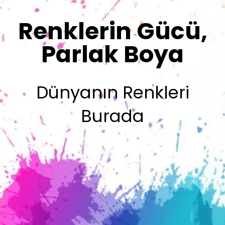
Sizin İmzanız
Olsun