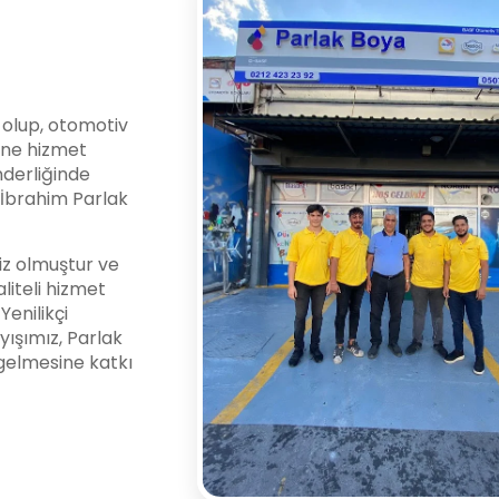
i olup, otomotiv
ine hizmet
nderliğinde
l İbrahim Parlak
z olmuştur ve
liteli hizmet
enilikçi
yışımız, Parlak
gelmesine katkı