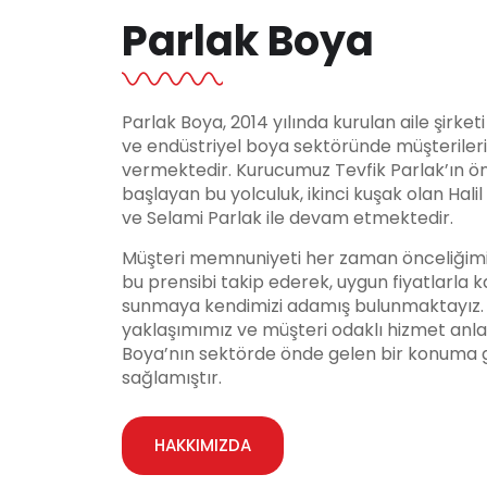
Parlak Boya
Parlak Boya, 2014 yılında kurulan aile şirket
ve endüstriyel boya sektöründe müşteriler
vermektedir. Kurucumuz Tevfik Parlak’ın ö
başlayan bu yolculuk, ikinci kuşak olan Hali
ve Selami Parlak ile devam etmektedir.
Müşteri memnuniyeti her zaman önceliğimi
bu prensibi takip ederek, uygun fiyatlarla ka
sunmaya kendimizi adamış bulunmaktayız. Y
yaklaşımımız ve müşteri odaklı hizmet anla
Boya’nın sektörde önde gelen bir konuma 
sağlamıştır.
HAKKIMIZDA