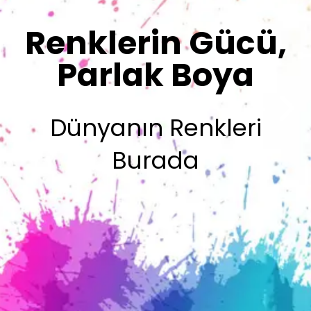
Renklerimiz
Sizin İmzanız
Olsun