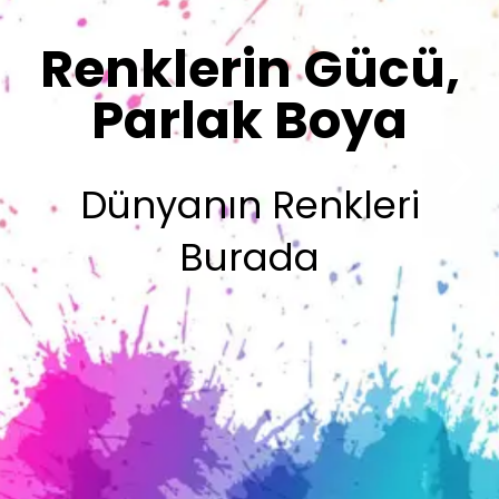
Sizin İmzanız
Olsun