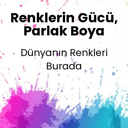
Sizin İmzanız
Olsun