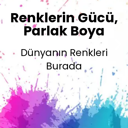
Sizin İmzanız
Olsun