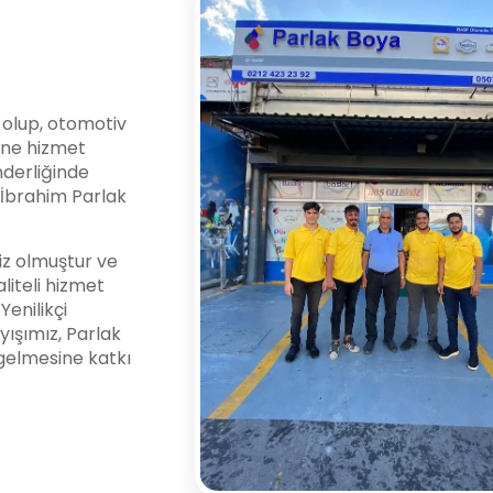
i olup, otomotiv
ine hizmet
nderliğinde
l İbrahim Parlak
z olmuştur ve
liteli hizmet
enilikçi
yışımız, Parlak
gelmesine katkı