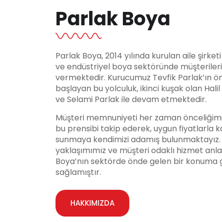
Parlak Boya
Parlak Boya, 2014 yılında kurulan aile şirket
ve endüstriyel boya sektöründe müşteriler
vermektedir. Kurucumuz Tevfik Parlak’ın ö
başlayan bu yolculuk, ikinci kuşak olan Hali
ve Selami Parlak ile devam etmektedir.
Müşteri memnuniyeti her zaman önceliğimi
bu prensibi takip ederek, uygun fiyatlarla ka
sunmaya kendimizi adamış bulunmaktayız. Y
yaklaşımımız ve müşteri odaklı hizmet anla
Boya’nın sektörde önde gelen bir konuma 
sağlamıştır.
HAKKIMIZDA