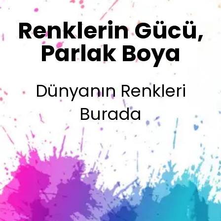
Sizin İmzanız
Olsun