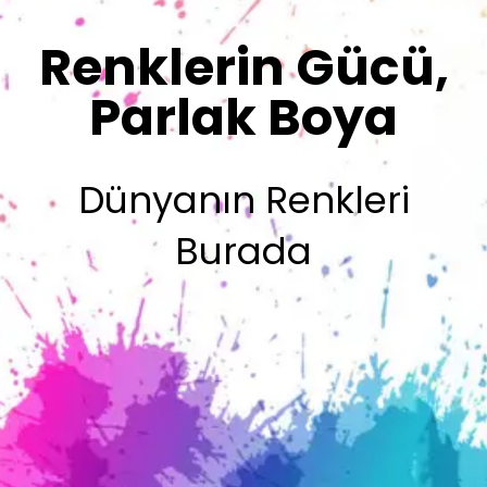
Sizin İmzanız
Olsun