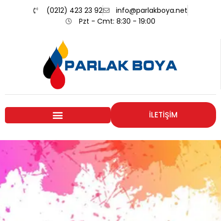
(0212) 423 23 92
info@parlakboya.net
Pzt - Cmt: 8:30 - 19:00
İLETİŞİM
Renklerimiz
Sizin İmzanız