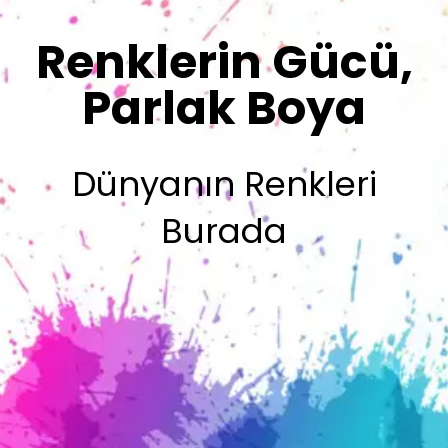
Sizin İmzanız
Olsun