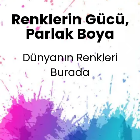
Renklerimiz
Sizin İmzanız
Olsun