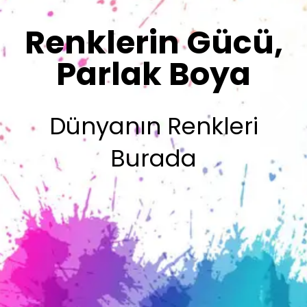
Sizin İmzanız
Olsun