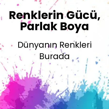
Sizin İmzanız
Olsun