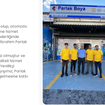
i olup, otomotiv
ine hizmet
nderliğinde
l İbrahim Parlak
z olmuştur ve
liteli hizmet
enilikçi
yışımız, Parlak
gelmesine katkı