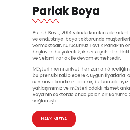
Parlak Boya
Parlak Boya, 2014 yılında kurulan aile şirket
ve endüstriyel boya sektöründe müşteriler
vermektedir. Kurucumuz Tevfik Parlak’ın ö
başlayan bu yolculuk, ikinci kuşak olan Hali
ve Selami Parlak ile devam etmektedir.
Müşteri memnuniyeti her zaman önceliğimi
bu prensibi takip ederek, uygun fiyatlarla ka
sunmaya kendimizi adamış bulunmaktayız. Y
yaklaşımımız ve müşteri odaklı hizmet anla
Boya’nın sektörde önde gelen bir konuma 
sağlamıştır.
HAKKIMIZDA