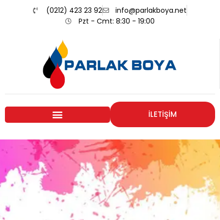
(0212) 423 23 92
info@parlakboya.net
Pzt - Cmt: 8:30 - 19:00
İLETİŞİM
Renklerimiz
Sizin İmzanız