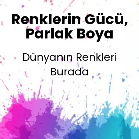
Sizin İmzanız
Olsun