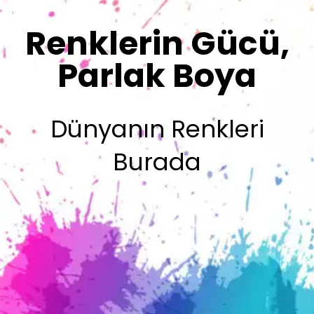
Sizin İmzanız
Olsun