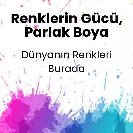
Renklerimiz
Sizin İmzanız
Olsun