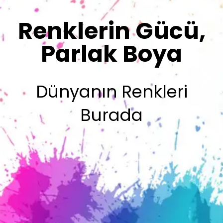
Sizin İmzanız
Olsun