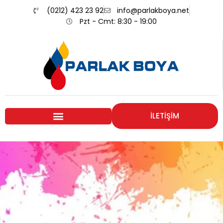
(0212) 423 23 92
info@parlakboya.net
Pzt - Cmt: 8:30 - 19:00
İLETİŞİM
Renklerimiz
Sizin İmzanız