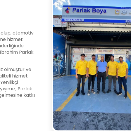
i olup, otomotiv
ine hizmet
nderliğinde
l İbrahim Parlak
z olmuştur ve
liteli hizmet
enilikçi
yışımız, Parlak
gelmesine katkı