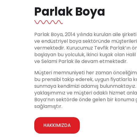
Parlak Boya
Parlak Boya, 2014 yılında kurulan aile şirket
ve endüstriyel boya sektöründe müşteriler
vermektedir. Kurucumuz Tevfik Parlak’ın ö
başlayan bu yolculuk, ikinci kuşak olan Hali
ve Selami Parlak ile devam etmektedir.
Müşteri memnuniyeti her zaman önceliğimi
bu prensibi takip ederek, uygun fiyatlarla ka
sunmaya kendimizi adamış bulunmaktayız. Y
yaklaşımımız ve müşteri odaklı hizmet anla
Boya’nın sektörde önde gelen bir konuma 
sağlamıştır.
HAKKIMIZDA