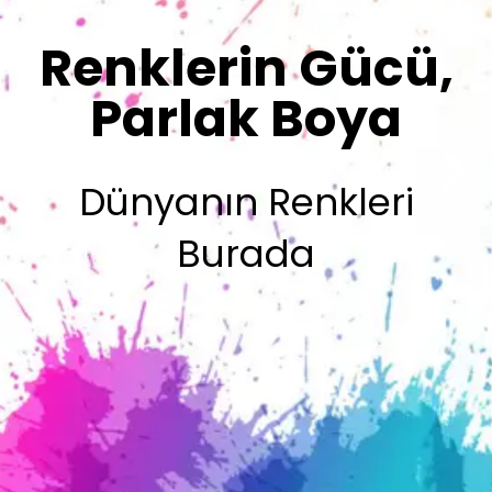
Sizin İmzanız
Olsun