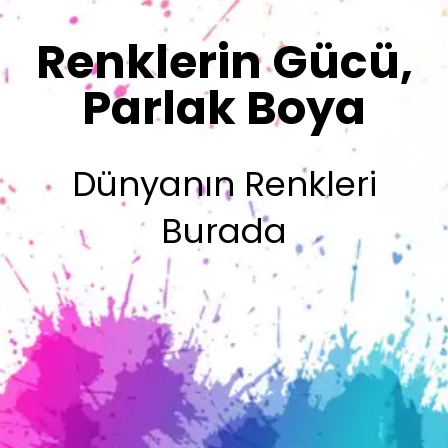
Sizin İmzanız
Olsun