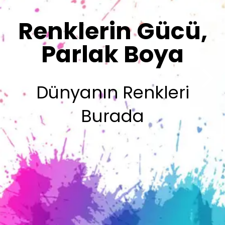
Sizin İmzanız
Olsun