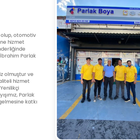
i olup, otomotiv
ine hizmet
nderliğinde
l İbrahim Parlak
z olmuştur ve
liteli hizmet
enilikçi
yışımız, Parlak
gelmesine katkı