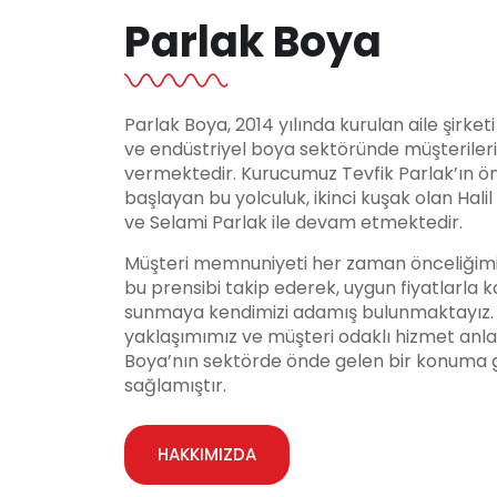
Parlak Boya
Parlak Boya, 2014 yılında kurulan aile şirket
ve endüstriyel boya sektöründe müşteriler
vermektedir. Kurucumuz Tevfik Parlak’ın ö
başlayan bu yolculuk, ikinci kuşak olan Hali
ve Selami Parlak ile devam etmektedir.
Müşteri memnuniyeti her zaman önceliğimi
bu prensibi takip ederek, uygun fiyatlarla ka
sunmaya kendimizi adamış bulunmaktayız. Y
yaklaşımımız ve müşteri odaklı hizmet anla
Boya’nın sektörde önde gelen bir konuma 
sağlamıştır.
HAKKIMIZDA