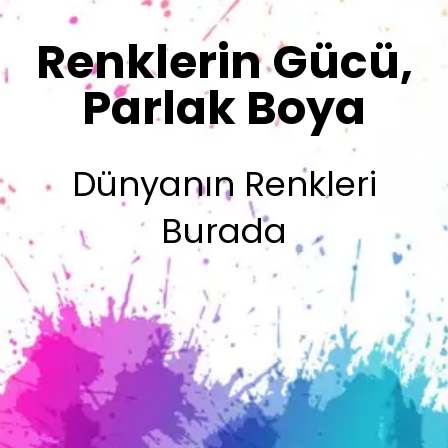
Sizin İmzanız
Olsun