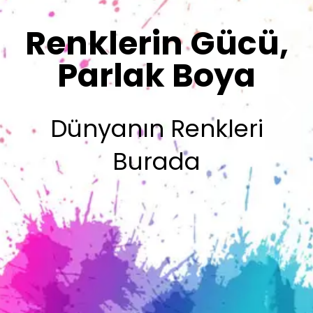
Sizin İmzanız
Olsun