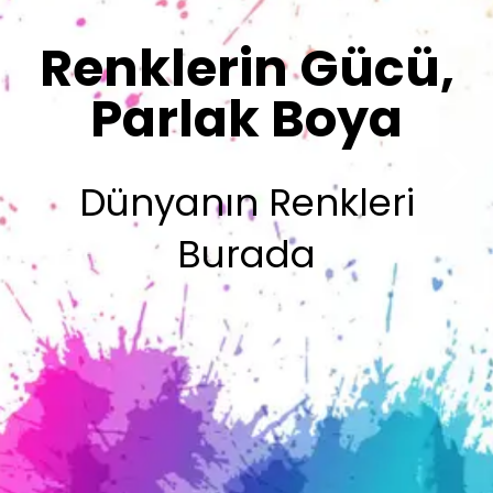
Sizin İmzanız
Olsun