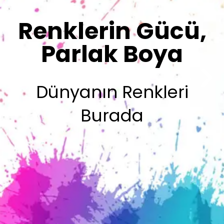
Sizin İmzanız
Olsun