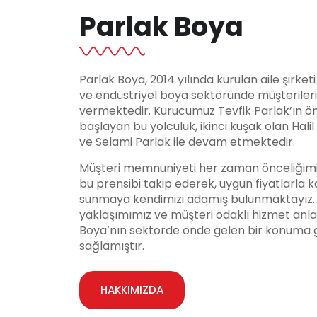
Parlak Boya
Parlak Boya, 2014 yılında kurulan aile şirket
ve endüstriyel boya sektöründe müşteriler
vermektedir. Kurucumuz Tevfik Parlak’ın ö
başlayan bu yolculuk, ikinci kuşak olan Hali
ve Selami Parlak ile devam etmektedir.
Müşteri memnuniyeti her zaman önceliğimi
bu prensibi takip ederek, uygun fiyatlarla ka
sunmaya kendimizi adamış bulunmaktayız. Y
yaklaşımımız ve müşteri odaklı hizmet anla
Boya’nın sektörde önde gelen bir konuma 
sağlamıştır.
HAKKIMIZDA