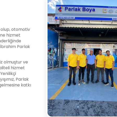
i olup, otomotiv
ine hizmet
nderliğinde
l İbrahim Parlak
z olmuştur ve
liteli hizmet
enilikçi
yışımız, Parlak
gelmesine katkı