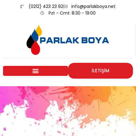
(0212) 423 23 92
info@parlakboya.net
Pzt - Cmt: 8:30 - 19:00
İLETİŞİM
Renklerimiz
Sizin İmzanız