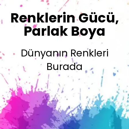
Sizin İmzanız
Olsun