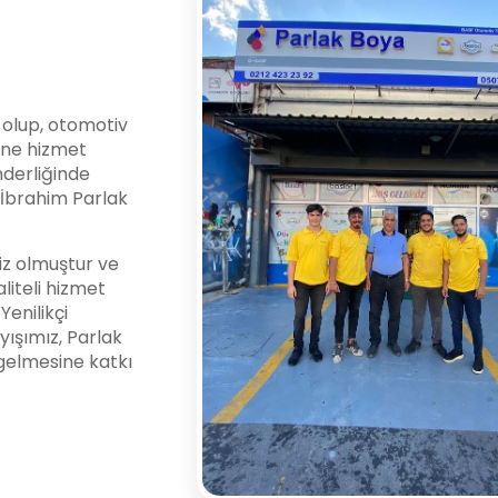
i olup, otomotiv
ine hizmet
nderliğinde
l İbrahim Parlak
z olmuştur ve
liteli hizmet
enilikçi
yışımız, Parlak
gelmesine katkı