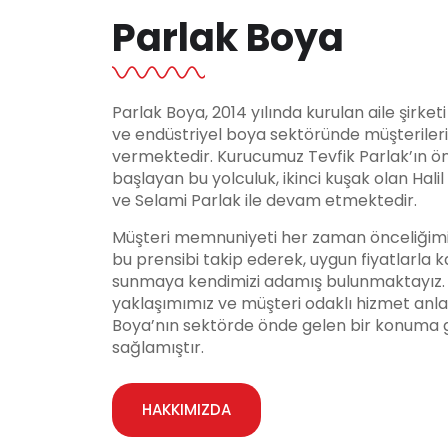
Parlak Boya
Parlak Boya, 2014 yılında kurulan aile şirket
ve endüstriyel boya sektöründe müşteriler
vermektedir. Kurucumuz Tevfik Parlak’ın ö
başlayan bu yolculuk, ikinci kuşak olan Hali
ve Selami Parlak ile devam etmektedir.
Müşteri memnuniyeti her zaman önceliğimi
bu prensibi takip ederek, uygun fiyatlarla ka
sunmaya kendimizi adamış bulunmaktayız. Y
yaklaşımımız ve müşteri odaklı hizmet anla
Boya’nın sektörde önde gelen bir konuma 
sağlamıştır.
HAKKIMIZDA