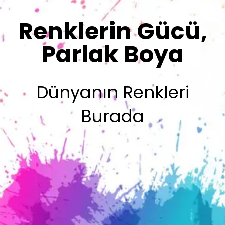
Sizin İmzanız
Olsun