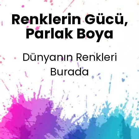
Sizin İmzanız
Olsun