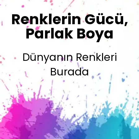
Sizin İmzanız
Olsun