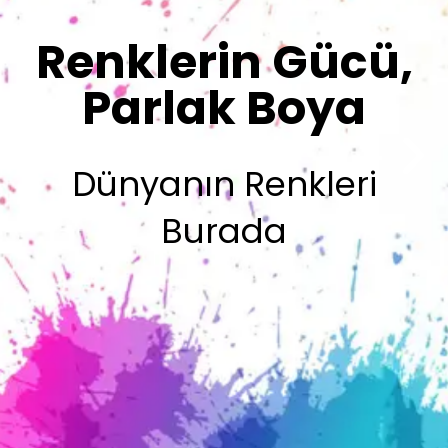
Sizin İmzanız
Olsun