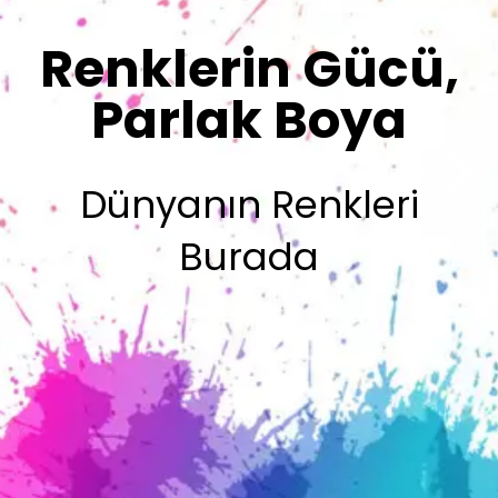
Renklerimiz
Sizin İmzanız
Olsun