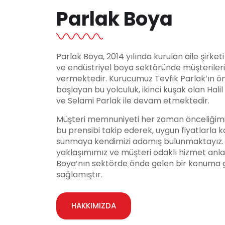
Parlak Boya
Parlak Boya, 2014 yılında kurulan aile şirket
ve endüstriyel boya sektöründe müşteriler
vermektedir. Kurucumuz Tevfik Parlak’ın ö
başlayan bu yolculuk, ikinci kuşak olan Hali
ve Selami Parlak ile devam etmektedir.
Müşteri memnuniyeti her zaman önceliğimi
bu prensibi takip ederek, uygun fiyatlarla ka
sunmaya kendimizi adamış bulunmaktayız. Y
yaklaşımımız ve müşteri odaklı hizmet anla
Boya’nın sektörde önde gelen bir konuma 
sağlamıştır.
HAKKIMIZDA