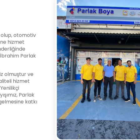
i olup, otomotiv
ine hizmet
nderliğinde
l İbrahim Parlak
z olmuştur ve
liteli hizmet
enilikçi
yışımız, Parlak
gelmesine katkı