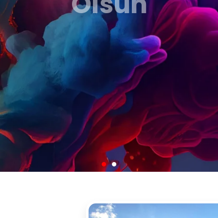
lerimiz Sizin İm
Olsun