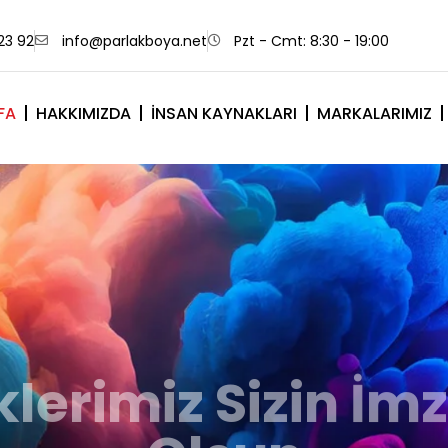
23 92
info@parlakboya.net
Pzt - Cmt: 8:30 - 19:00
FA
HAKKIMIZDA
İNSAN KAYNAKLARI
MARKALARIMIZ