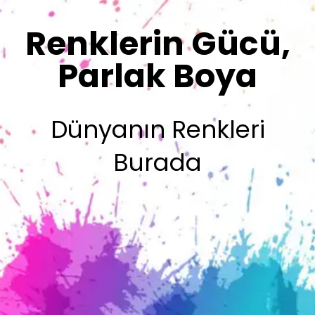
Renklerimiz
Sizin İmzanız
Olsun