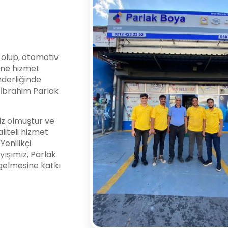
i olup, otomotiv
ine hizmet
nderliğinde
l İbrahim Parlak
z olmuştur ve
liteli hizmet
enilikçi
yışımız, Parlak
gelmesine katkı