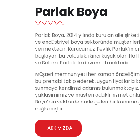
Parlak Boya
Parlak Boya, 2014 yılında kurulan aile şirket
ve endüstriyel boya sektöründe müşteriler
vermektedir. Kurucumuz Tevfik Parlak’ın ö
başlayan bu yolculuk, ikinci kuşak olan Hali
ve Selami Parlak ile devam etmektedir.
Müşteri memnuniyeti her zaman önceliğimi
bu prensibi takip ederek, uygun fiyatlarla ka
sunmaya kendimizi adamış bulunmaktayız. Y
yaklaşımımız ve müşteri odaklı hizmet anla
Boya’nın sektörde önde gelen bir konuma 
sağlamıştır.
HAKKIMIZDA