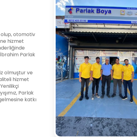
i olup, otomotiv
ine hizmet
nderliğinde
l İbrahim Parlak
z olmuştur ve
liteli hizmet
enilikçi
yışımız, Parlak
gelmesine katkı