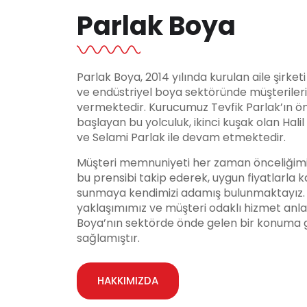
Parlak Boya
Parlak Boya, 2014 yılında kurulan aile şirket
ve endüstriyel boya sektöründe müşteriler
vermektedir. Kurucumuz Tevfik Parlak’ın ö
başlayan bu yolculuk, ikinci kuşak olan Hali
ve Selami Parlak ile devam etmektedir.
Müşteri memnuniyeti her zaman önceliğimi
bu prensibi takip ederek, uygun fiyatlarla ka
sunmaya kendimizi adamış bulunmaktayız. Y
yaklaşımımız ve müşteri odaklı hizmet anla
Boya’nın sektörde önde gelen bir konuma 
sağlamıştır.
HAKKIMIZDA