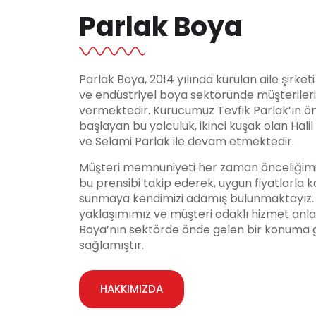
Parlak Boya
Parlak Boya, 2014 yılında kurulan aile şirket
ve endüstriyel boya sektöründe müşteriler
vermektedir. Kurucumuz Tevfik Parlak’ın ö
başlayan bu yolculuk, ikinci kuşak olan Hali
ve Selami Parlak ile devam etmektedir.
Müşteri memnuniyeti her zaman önceliğimi
bu prensibi takip ederek, uygun fiyatlarla ka
sunmaya kendimizi adamış bulunmaktayız. Y
yaklaşımımız ve müşteri odaklı hizmet anla
Boya’nın sektörde önde gelen bir konuma 
sağlamıştır.
HAKKIMIZDA