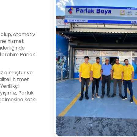
i olup, otomotiv
ine hizmet
nderliğinde
l İbrahim Parlak
z olmuştur ve
liteli hizmet
enilikçi
yışımız, Parlak
gelmesine katkı