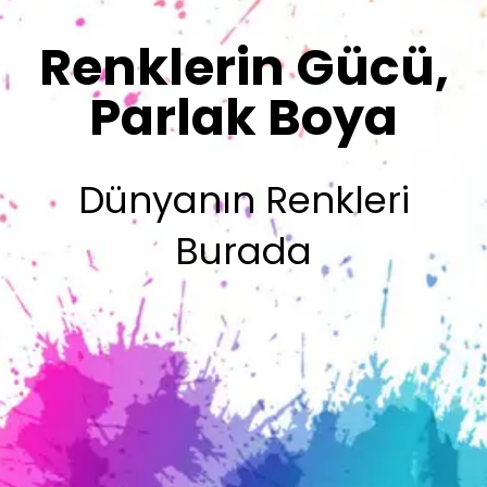
Sizin İmzanız
Olsun